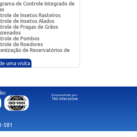
ntrole de Baratas
ograma de Controle Integrado de
as
ntrole de Roedores
ntrole de Insetos Rasteiros
ntrole de Insetos Alados
ntrole de Cupins e Brocas
ntrole de Pragas de Grãos
azenados
ntrole de Pragas Diversas
ntrole de Pombos
ntrole de Roedores
gienização de Reservatórios de
e uma visita
ão:
Desenvolvido por:
TAG Interactive
1-581