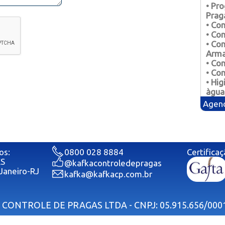
• Co
• Pr
Prag
• Co
• Co
• Co
• Co
• Co
Arm
• Co
• Co
• Co
• Hi
àgua
Agend
os:
0800 028 8884
Certificaç
ES
@kafkacontroledepragas
 Janeiro-RJ
kafka@kafkacp.com.br
CONTROLE DE PRAGAS LTDA - CNPJ: 05.915.656/000