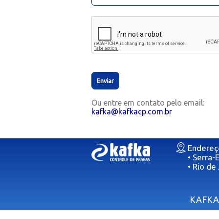
Ou entre em contato pelo email:
kafka@kafkacp.com.br
Endereç
• Serra-
• Rio de
KAFKA 